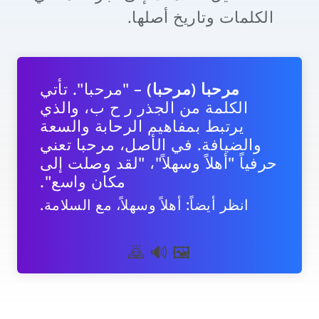
الكلمات وتاريخ أصلها.
مرحبا (مرحبا)
– "مرحبا". تأتي
الكلمة من الجذر ر ح ب، والذي
يرتبط بمفاهيم الرحابة والسعة
والضيافة. في الأصل، مرحبا تعني
حرفياً "أهلاً وسهلاً"، "لقد وصلت إلى
مكان واسع".
انظر أيضاً: أهلاً وسهلاً، مع السلامة.
🖼 🔊 🙇