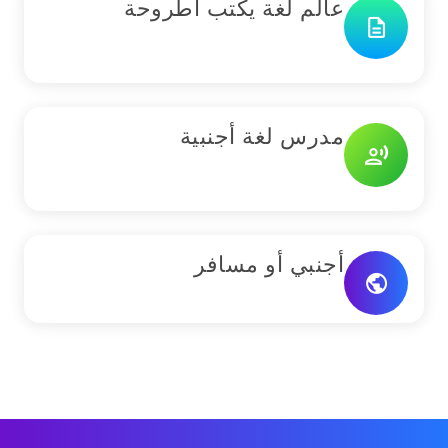
عالم لغة يكتب أطروحة
description
مدرس لغة أجنبية
record_voice_over
أجنبي أو مسافر
public