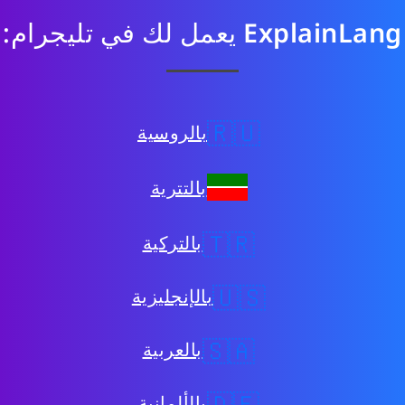
ExplainLang
يعمل لك في تليجرام:
🇷🇺
بالروسية
بالتترية
🇹🇷
بالتركية
🇺🇸
بالإنجليزية
🇸🇦
بالعربية
🇩🇪
بالألمانية